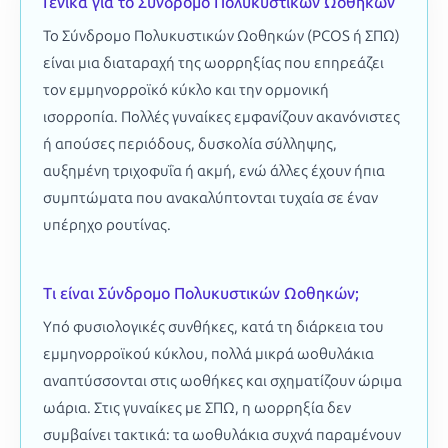
Γενικά για το Σύνδρομο Πολυκυστικών Ωοθηκών
Το Σύνδρομο Πολυκυστικών Ωοθηκών (PCOS ή ΣΠΩ)
είναι μια διαταραχή της ωορρηξίας που επηρεάζει
τον εμμηνορροϊκό κύκλο και την ορμονική
ισορροπία. Πολλές γυναίκες εμφανίζουν ακανόνιστες
ή απούσες περιόδους, δυσκολία σύλληψης,
αυξημένη τριχοφυΐα ή ακμή, ενώ άλλες έχουν ήπια
συμπτώματα που ανακαλύπτονται τυχαία σε έναν
υπέρηχο ρουτίνας.
Τι είναι Σύνδρομο Πολυκυστικών Ωοθηκών;
Υπό φυσιολογικές συνθήκες, κατά τη διάρκεια του
εμμηνορροϊκού κύκλου, πολλά μικρά ωοθυλάκια
αναπτύσσονται στις ωοθήκες και σχηματίζουν ώριμα
ωάρια. Στις γυναίκες με ΣΠΩ, η ωορρηξία δεν
συμβαίνει τακτικά: τα ωοθυλάκια συχνά παραμένουν